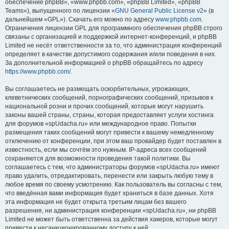
обеспечение phpBB», «www.phpbb.com», «phpBB Limited», «phpBB
Teams»), выпущенного по лицензии «
GNU General Public License v2
» (в
дальнейшем «GPL»). Скачать его можно по адресу
www.phpbb.com
.
Ограничения лицензии GPL для программного обеспечения phpBB строго
связаны с организацией и поддержкой интернет-конференций, и phpBB
Limited не несёт ответственности за то, что администрация конференций
определяет в качестве допустимого содержания и/или поведения в них.
За дополнительной информацией о phpBB обращайтесь по адресу
https://www.phpbb.com/
.
Вы соглашаетесь не размещать оскорбительных, угрожающих,
клеветнических сообщений, порнографических сообщений, призывов к
национальной розни и прочих сообщений, которые могут нарушить
законы вашей страны, страны, которая предоставляет услуги хостинга
для форумов «spUdacha.ru» или международное право. Попытки
размещения таких сообщений могут привести к вашему немедленному
отключению от конференции, при этом ваш провайдер будет поставлен в
известность, если мы сочтём это нужным. IP-адреса всех сообщений
сохраняются для возможности проведения такой политики. Вы
соглашаетесь с тем, что администраторы форумов «spUdacha.ru» имеют
право удалить, отредактировать, перенести или закрыть любую тему в
любое время по своему усмотрению. Как пользователь вы согласны с тем,
что введённая вами информация будет храниться в базе данных. Хотя
эта информация не будет открыта третьим лицам без вашего
разрешения, ни администрация конференции «spUdacha.ru», ни phpBB
Limited не может быть ответственна за действия хакеров, которые могут
привести к несанкционированному доступу к ней.