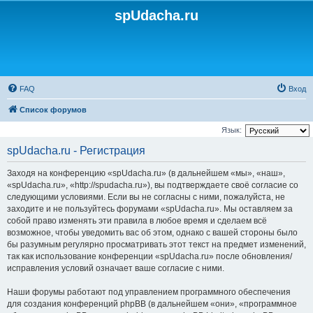
spUdacha.ru
FAQ
Вход
Список форумов
Язык:
spUdacha.ru - Регистрация
Заходя на конференцию «spUdacha.ru» (в дальнейшем «мы», «наш»,
«spUdacha.ru», «http://spudacha.ru»), вы подтверждаете своё согласие со
следующими условиями. Если вы не согласны с ними, пожалуйста, не
заходите и не пользуйтесь форумами «spUdacha.ru». Мы оставляем за
собой право изменять эти правила в любое время и сделаем всё
возможное, чтобы уведомить вас об этом, однако с вашей стороны было
бы разумным регулярно просматривать этот текст на предмет изменений,
так как использование конференции «spUdacha.ru» после обновления/
исправления условий означает ваше согласие с ними.
Наши форумы работают под управлением программного обеспечения
для создания конференций phpBB (в дальнейшем «они», «программное